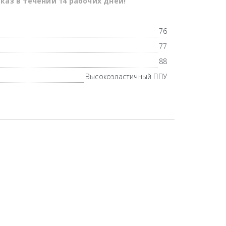
каз в течении 14 рабочих дней!
76
77
88
Высокоэластичный ППУ