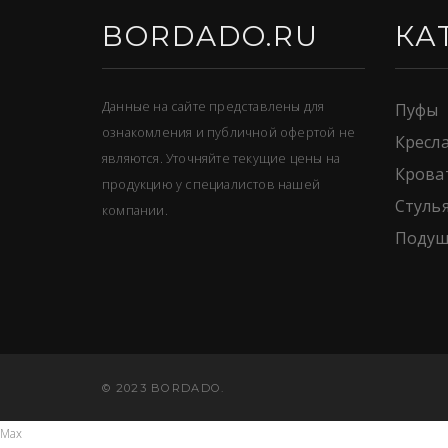
BORDADO.RU
КА
Данные на сайте представлены для
Пуфы
ознакомления и публичной офертой не
Кресл
являются. Уточняйте текущие цены на
Крова
продукцию у специалистов нашей
Стуль
компании.
Подуш
© 2023 BORDADO.
Max